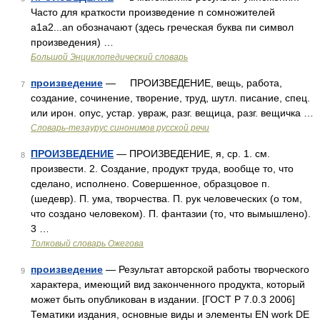
Часто для краткости произведение n сомножителей
a1a2...an обозначают (здесь греческая буква пи символ
произведения) …
Большой Энциклопедический словарь
произведение
— ПРОИЗВЕДЕНИЕ, вещь, работа,
7
создание, сочинение, творение, труд, шутл. писание, спец.
или ирон. опус, устар. увраж, разг. вещица, разг. вещичка …
Словарь-тезаурус синонимов русской речи
ПРОИЗВЕДЕНИЕ
— ПРОИЗВЕДЕНИЕ, я, ср. 1. см.
8
произвести. 2. Создание, продукт труда, вообще то, что
сделано, исполнено. Совершенное, образцовое п.
(шедевр). П. ума, творчества. П. рук человеческих (о том,
что создано человеком). П. фантазии (то, что вымышлено).
3 …
Толковый словарь Ожегова
произведение
— Результат авторской работы творческого
9
характера, имеющий вид законченного продукта, который
может быть опубликован в издании. [ГОСТ Р 7.0.3 2006]
Тематики издания, основные виды и элементы EN work DE