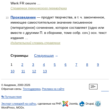
Werk FR oeuvre …
Справочник технического переводчика
Произведение
— продукт творчества, в т. ч. законченное,
10
имеющее самостоятельное значение письменное
(литературное) сочинение, которое составляет (одно или
вместе с другими П. в сборнике, томе собр. соч.) осн. текст
издания …
Издательский словарь-справочник
Страницы
Следующая
→
1
2
3
4
5
6
7
8
9
10
11
12
13
© Академик, 2000-2026
18+
Обратная связь:
Техподдержка
,
Реклама на сайте
👣 Путешествия
Экспорт словарей на сайты
, сделанные на PHP,
Joomla,
Drupal,
WordPress, MODx.