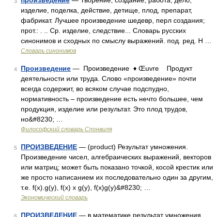
произведение
— Творение, создание, работа, дело,
3
изделие, поделка, действие, детище, плод, препарат,
фабрикат. Лучшее произведение шедевр, перл создания;
прот.: . .. Ср. изделие, следствие... Словарь русских
синонимов и сходных по смыслу выражений. под. ред. Н …
Словарь синонимов
Произведение
— Произведение ♦ Œuvre Продукт
4
деятельности или труда. Слово «произведение» почти
всегда содержит, во всяком случае подспудно,
нормативность – произведение есть нечто большее, чем
продукция, изделие или результат. Это плод трудов,
но&#8230; …
Философский словарь Спонвиля
ПРОИЗВЕДЕНИЕ
— (product) Результат умножения.
5
Произведение чисел, алгебраических выражений, векторов
или матриц; может быть показано точкой, косой крестик или
же просто написанием их последовательно один за другим,
т.е. f(x).g(y), f(x) x g(y), f(x)g(y)&#8230; …
Экономический словарь
ПРОИЗВЕДЕНИЕ
— в математике результат умножения.
6